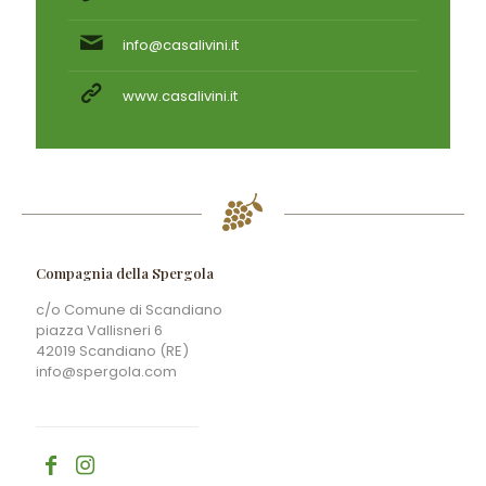
info@casalivini.it
www.casalivini.it
Compagnia della Spergola
c/o Comune di Scandiano
piazza Vallisneri 6
42019 Scandiano (RE)
info@spergola.com