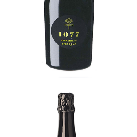
Ca’ Besina Pas Dosè