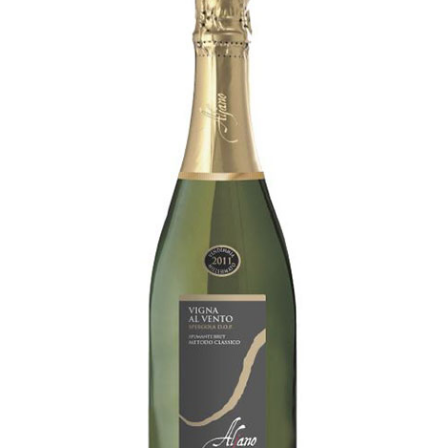
Vigna al vento
[…]