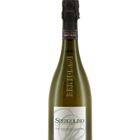
Spergolino
[…]