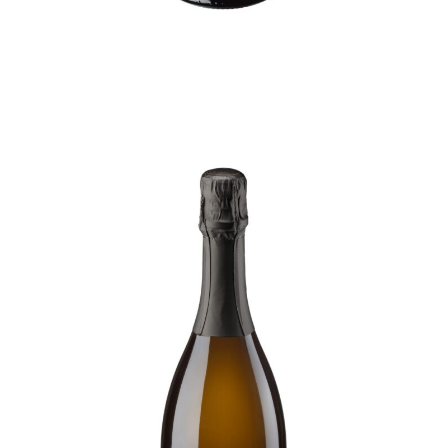
Pavò
[…]