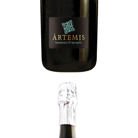
Perlida
[…]