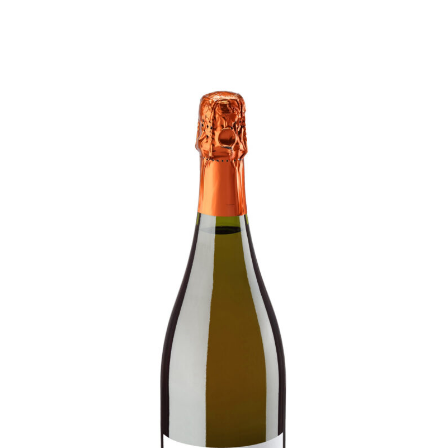
88
[…]