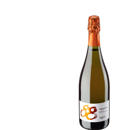
88
[…]