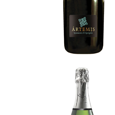
[…]
Brina d’estate