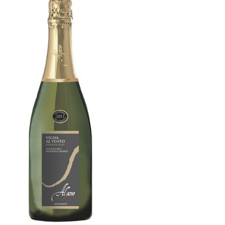
Vigna al vento
[…]