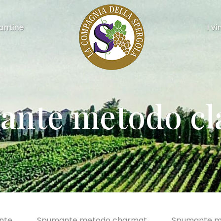
cantine
I vi
nte metodo cl
ante
Spumante metodo charmat
Spumante me