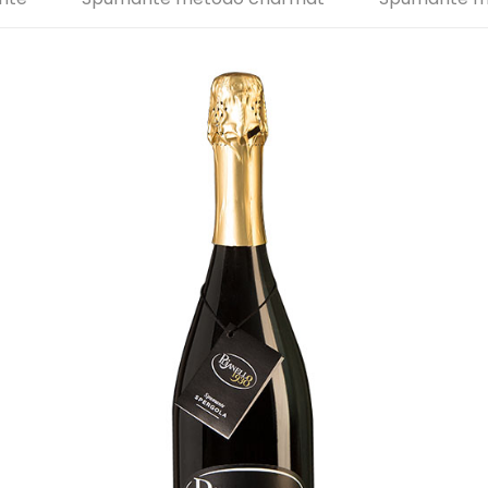
PUIANELLO 1938
[…]