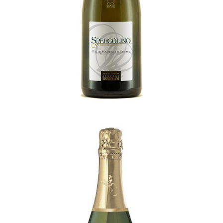
[…]
Vigna al vento