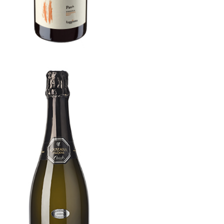
Ca’ Besina Pas Dosè
[…]