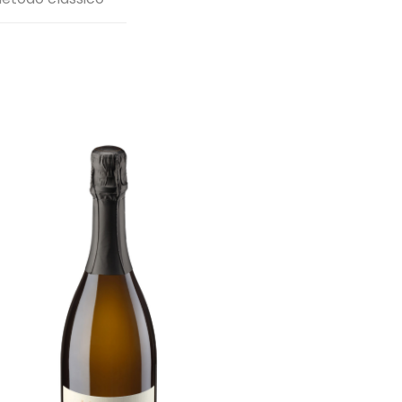
Pavò
[…]