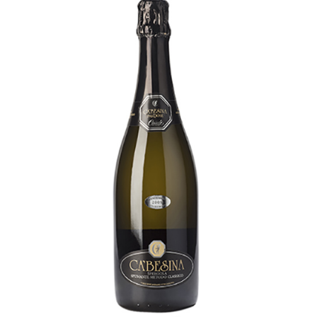
Ca’ Besina Pas Dosè
[…]