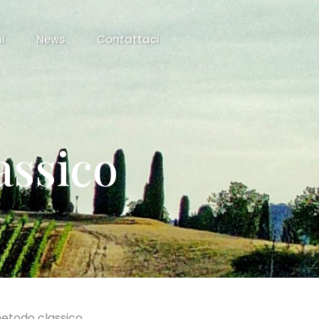
ni
News
Contattaci
assico
todo classico