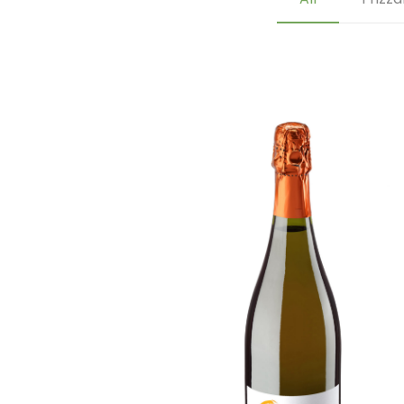
88
[…]