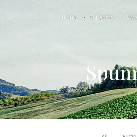
Home
Chi siamo
Le 
Spuma
All
Frizz