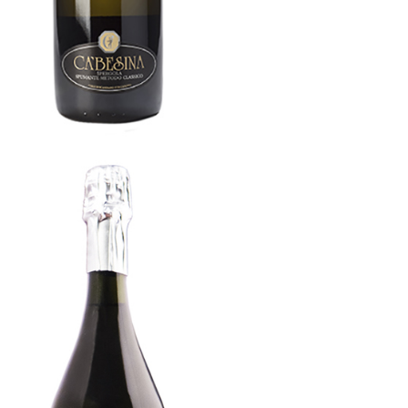
Perlida
[…]