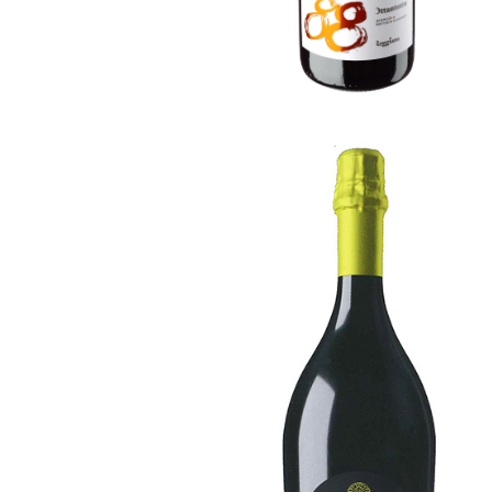
1077
[…]