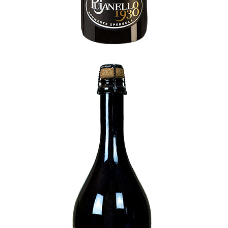
Rocca Bianello
MCXI
[…]